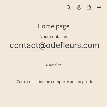
Passer
Rechercher
Se connecter
Panier
au
contenu
C
Home page
o
Nous contacter
l
contact@odefleurs.com
l
:
e
c
0 produit
t
i
o
Cette collection ne comporte aucun produit
n
: